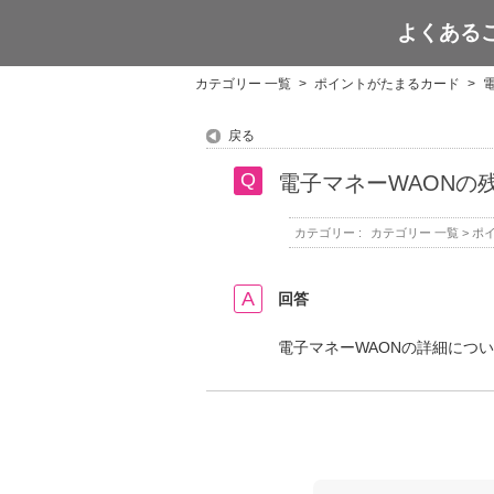
よくある
WAON POINT
カテゴリー 一覧
>
ポイントがたまるカード
>
戻る
電子マネーWAONの
カテゴリー :
カテゴリー 一覧
>
ポ
回答
電子マネーWAONの詳細につ