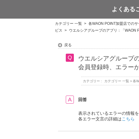
よくある
WAON POINT
カテゴリー 一覧
>
各WAON POINT加盟店での
ビス
>
ウエルシアグループのアプリ：「WAON
戻る
ウエルシアグループの
会員登録時、エラー
カテゴリー :
カテゴリー 一覧
>
各W
回答
表示されているエラーの情報を
各エラー文言の詳細は
こちら