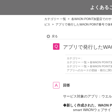
よくある
WAON POINT
カテゴリー 一覧
>
各WAON POINT加盟店での
ビス
>
アプリで発行したWAON POINT番号
戻る
アプリで発行したWA
カテゴリー :
カテゴリー 一覧
>
各WAON POI
カテゴリー 一覧
>
各WAON POI
アプリへのカードの登録・発行に関
回答
サービス対象のアプリ：ウエルシ
◆新しく作成された、WAON 
smart WAONウェブ