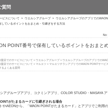
ご質問
サービスについて
>
ウエルシアグループ
>
ウエルシアグループのアプリでのWAON 
で保有しているポイントをおまとめ・引継ぎをする方法
No 
ON POINT番号で保有しているポイントをおまと
NT加盟店でのサービスについて
>
ウエルシアグループ
>
ウエルシアグループのアプリでのWAON
NT加盟店でのサービスについて
>
マルエツ
>
マルエツチラシアプリでのWAON POINTサービ
するよくある質問
アグループアプリ、コクミンアプリ、COLOR STUDIO・MASAYA
POINTがたまるカードに引継ぎされる場合
サイトやiAEONから、「WAON POINTがたまるカード」とアプリでご利用の