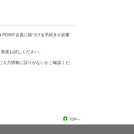
 POINT会員に紐づける手続きが必要
録後、再度お試しください。
ん。ご入力情報に誤りがないかご確認くだ
TOPへ