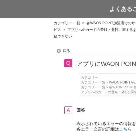
よくある
WAON POINT
カテゴリー 一覧
>
各WAON POINT加盟店での
ビス
>
アプリへのカードの登録・発行に関する
録できない
戻る
アプリにWAON P
カテゴリー :
カテゴリー 一覧
>
WAON POIN
カテゴリー 一覧
>
各WAON POI
アプリへのカードの登録・発行に関
回答
表示されているエラーの情報を
各エラー文言の詳細は
こちら