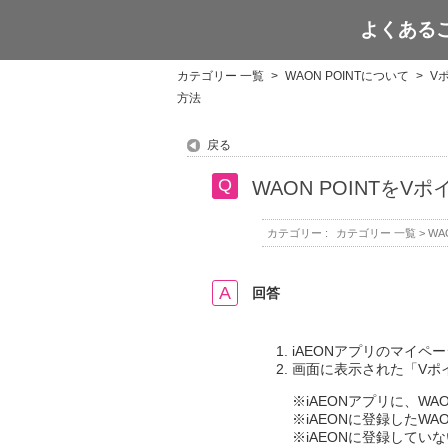
よくある
WAON POINT
カテゴリー 一覧
>
WAON POINTについて
>
V
方法
戻る
WAON POINTを
カテゴリー :
カテゴリー 一覧
>
WA
回答
iAEONアプリのマイ
画面に表示された「Vポ
※iAEONアプリに、W
※iAEONに登録したWA
※iAEONに登録してい