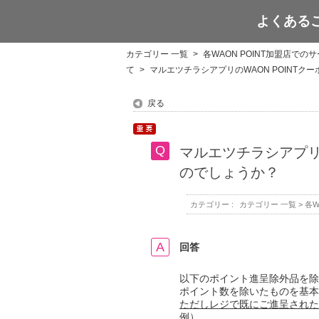
よくある
WAON POINT
カテゴリー 一覧
>
各WAON POINT加盟店での
て
>
マルエツチラシアプリのWAON POINT
戻る
マルエツチラシアプリ
のでしょうか？
カテゴリー :
カテゴリー 一覧
>
各W
回答
以下のポイント進呈除外品を除
ポイント数を除いたものを基本
ただしレジで既にご進呈された
例）