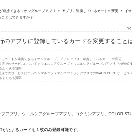
ードが連携できるイオングループアプリ
>
アプリに連携しているカードの変更
>
イオ
ることはできますか？
No 
行のアプリに登録しているカードを変更すること
がたまるカードが連携できるイオングループアプリ
>
アプリに連携しているカードの変更
T加盟店でのサービスについて
>
ウエルシアグループ
>
ウエルシアグループのアプリでのWAON 
るよくある質問
T加盟店でのサービスについて
>
マルエツ
>
マルエツチラシアプリでのWAON POINTサービス
るよくある質問
アプリ、ウエルシアグループアプリ、コクミンアプリ、COLOR STUDIO
NTがたまるカードを
１枚のみ登録可能
です。