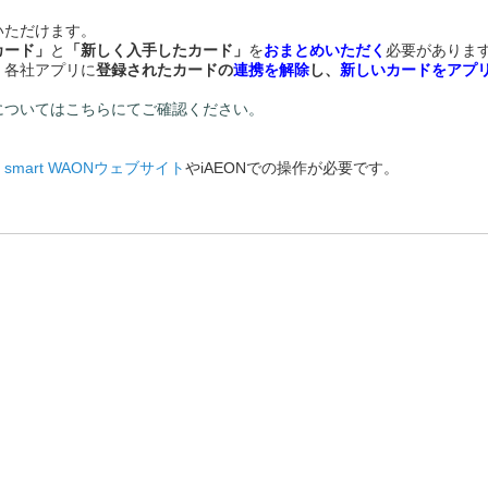
いただけます。
カード」
と
「新しく入手したカード」
を
おまとめいただく
必要がありま
、各社アプリに
登録されたカードの
連携を解除
し、
新しいカードをアプ
については
こちら
にてご確認ください。
、
smart WAONウェブサイト
やiAEONでの操作が必要です。