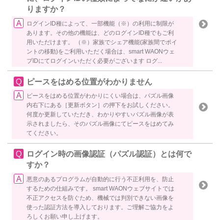
りますか？
ログインID種によって、一部機能（※）の利用に制限が
あります。その他の機能は、どのログインID種でもご利
用いただけます。 （※）家族でシェア機能(家族間でポイ
ントの移動)をご利用いただく場合は、smart WAONウェ
ブIDにてログインいただく必要がございます ログ...
ピースをはめる位置がわかりません
ピースをはめる位置がわかりにくい場合は、パズル画像
内右下にある［更新ボタン］の押下をお試しください。
何度か更新していただき、わかりやすいパズル画像が表
示されましたら、そのパズル画像にてピースをはめてみ
てください。
ログイン時の画像認証（パズル認証）とは何で
すか？
悪意のあるプログラムが自動的に行う不正利用を、防止
するための仕組みです。 smart WAONウェブサイトでは
不正アクセスを防ぐため、機械では判別できない画像を
使った認証方法を導入しております。ご理解ご協力をよ
ろしくお願い申し上げます。