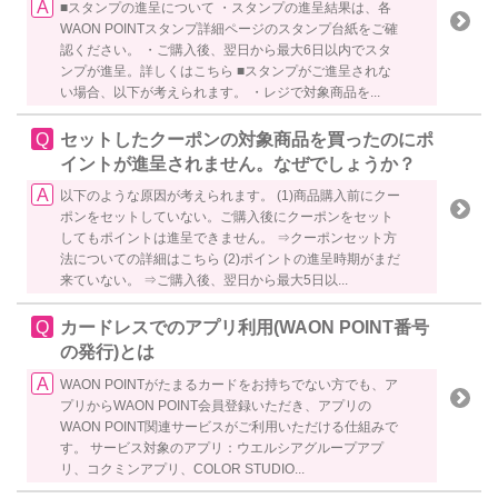
■スタンプの進呈について ・スタンプの進呈結果は、各
WAON POINTスタンプ詳細ページのスタンプ台紙をご確
認ください。 ・ご購入後、翌日から最大6日以内でスタ
ンプが進呈。詳しくはこちら ■スタンプがご進呈されな
い場合、以下が考えられます。 ・レジで対象商品を...
セットしたクーポンの対象商品を買ったのにポ
イントが進呈されません。なぜでしょうか？
以下のような原因が考えられます。 (1)商品購入前にクー
ポンをセットしていない。ご購入後にクーポンをセット
してもポイントは進呈できません。 ⇒クーポンセット方
法についての詳細はこちら (2)ポイントの進呈時期がまだ
来ていない。 ⇒ご購入後、翌日から最大5日以...
カードレスでのアプリ利用(WAON POINT番号
の発行)とは
WAON POINTがたまるカードをお持ちでない方でも、ア
プリからWAON POINT会員登録いただき、アプリの
WAON POINT関連サービスがご利用いただける仕組みで
す。 サービス対象のアプリ：ウエルシアグループアプ
リ、コクミンアプリ、COLOR STUDIO...